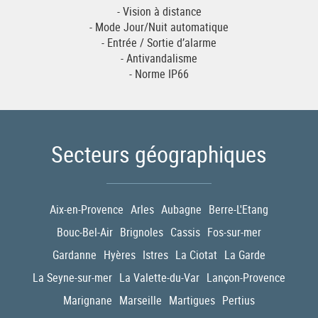
- Vision à distance
- Mode Jour/Nuit automatique
- Entrée / Sortie d’alarme
- Antivandalisme
- Norme IP66
Secteurs géographiques
Aix-en-Provence
Arles
Aubagne
Berre-L'Etang
Bouc-Bel-Air
Brignoles
Cassis
Fos-sur-mer
Gardanne
Hyères
Istres
La Ciotat
La Garde
La Seyne-sur-mer
La Valette-du-Var
Lançon-Provence
Marignane
Marseille
Martigues
Pertius