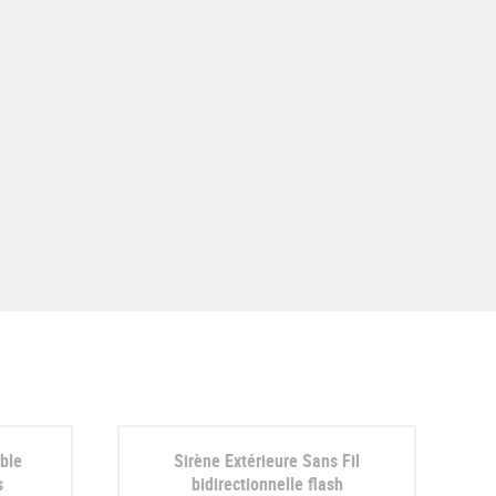
ble
Sirène Extérieure Sans Fil
s
bidirectionnelle flash