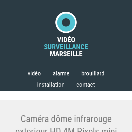
VIDÉO
SURVEILLANCE
MARSEILLE
vidéo
alarme
brouillard
installation
contact
Caméra dôme infrarouge
exterieur HD 4M Pixels mini