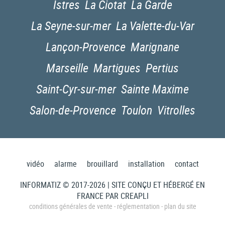
Istres
La Ciotat
La Garde
La Seyne-sur-mer
La Valette-du-Var
Lançon-Provence
Marignane
Marseille
Martigues
Pertius
Saint-Cyr-sur-mer
Sainte Maxime
Salon-de-Provence
Toulon
Vitrolles
vidéo
alarme
brouillard
installation
contact
INFORMATIZ © 2017-2026 | SITE CONÇU ET HÉBERGÉ EN
FRANCE PAR
CREAPLI
conditions générales de vente
-
réglementation
-
plan du site