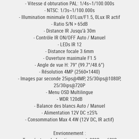
- Vitesse d obturation PAL: 1/4s~1/100.000s
- NTSC: 1/3s~1/100.000s
- Illumination minimale 0.01Lux/F1.5, 0Lux IR actif
- Ratio S/N > 65dB
- Distance IR Jusqu'à 30m
- Contrôle IR ON/OFF Auto / Manuel
- LEDs IR 12
- Distance focale 3.6mm
- Ouverture maximale F1.5
- Angle de vue H: 79° (99.7°/48.6°)
- Résolution 4MP (2560×1440)
- Images par seconde 25ips@4MP, 25/30ips@1080P,
25/30ips@720P
- Menu OSD Multilingue
- WDR 120dB
- Balance des blancs Auto / Manuel
- Alimentation 12V DC ±25%
- Consommation Max 4.4W (12V DC, IR actif)
Envrionnement :