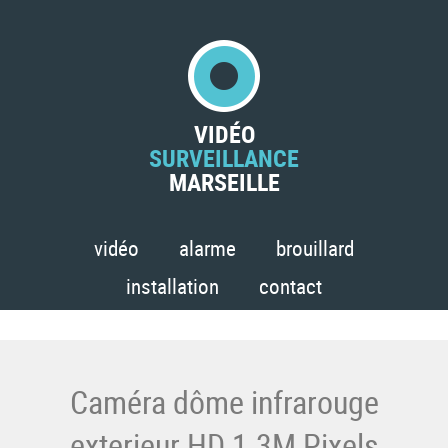
VIDÉO
SURVEILLANCE
MARSEILLE
vidéo
alarme
brouillard
installation
contact
Caméra dôme infrarouge
exterieur HD 1.3M Pixels